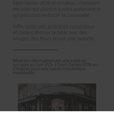
Saint-Geniez-d'Olt-et-d'Aubrac. Choisissez
des plats qui plairont à votre partenaire et
qui pourront renforcer la convivialité.
Enfin,
créez une ambiance romantique
en faisant décorer la table avec des
bougies, des fleurs et une jolie vaisselle.
Réservez dès maintenant une table en
terrasse au Lion d'Or à Saint-Geniez-d’Olt-et-
d’Aubrac pour une soirée romantique
inoubliable !